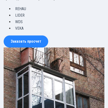
REHAU
LIDER
WDS
VEKA
Заказать просчет