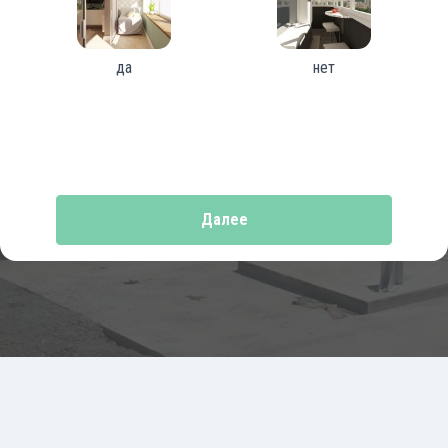
да
нет
Далее